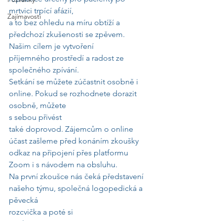
mrtvici trpící afázií,
Zajímavosti
a to bez ohledu na míru obtíží a 
předchozí zkušenosti se zpěvem. 
Našim cílem je vytvoření
příjemného prostředí a radost ze 
společného zpívání.
Setkání se můžete zúčastnit osobně i 
online. Pokud se rozhodnete dorazit 
osobně, můžete
s sebou přivést 
také doprovod. Zájemcům o online 
účast zašleme před konáním zkoušky
odkaz na připojení přes platformu 
Zoom i s návodem na obsluhu. 
Na první zkoušce nás čeká představení 
našeho týmu, společná logopedická a 
pěvecká
rozcvička a poté si 