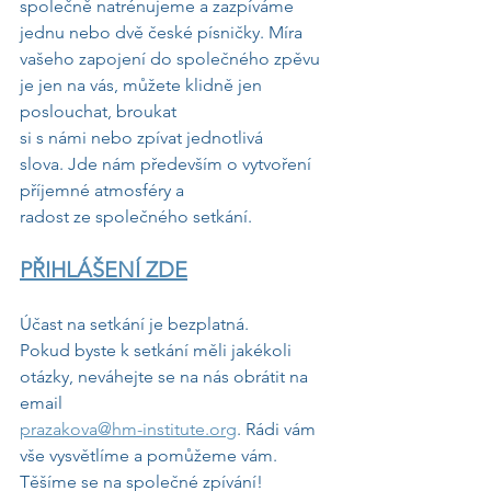
společně natrénujeme a zazpíváme 
jednu nebo dvě české písničky. Míra
vašeho zapojení do společného zpěvu 
je jen na vás, můžete klidně jen 
poslouchat, broukat
si s námi nebo zpívat jednotlivá 
slova. Jde nám především o vytvoření 
příjemné atmosféry a
radost ze společného setkání.
PŘIHLÁŠENÍ ZDE
Účast na setkání je bezplatná. 
Pokud byste k setkání měli jakékoli 
otázky, neváhejte se na nás obrátit na 
email
prazakova@hm-institute.org
. Rádi vám 
vše vysvětlíme a pomůžeme vám.
Těšíme se na společné zpívání!