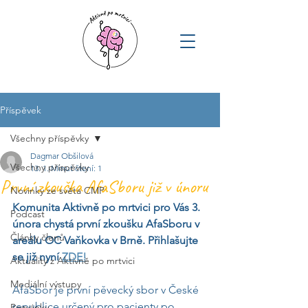
Příspěvek
Všechny příspěvky
Dagmar Obšilová
Všechny příspěvky
13. 1.
Minut čtení: 1
První zkouška AfaSboru již v únoru
Novinky ze světa CMP
Komunita Aktivně po mrtvici pro Vás 3. 
Podcast
února chystá první zkoušku AfaSboru v 
Články členů
areálu OC Vaňkovka v Brně. Přihlašujte 
se již nyní 
ZDE!
Aktuality z Aktivně po mrtvici
Mediální výstupy
AfaSbor je první pěvecký sbor v České 
republice určený pro pacienty po 
Pozvánky