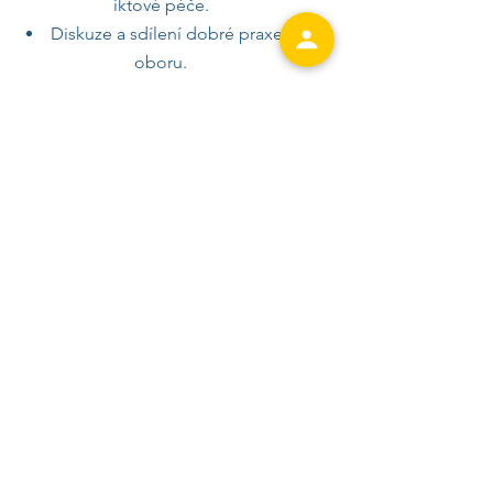
iktové péče.
Diskuze a sdílení dobré praxe z
oboru.
Přínos akce
posílení komunikace mezi pacienty a
zdravotnickou praxí,
prezentace možností rehabilitační péče
po CMP
sdílení zkušeností a dobré praxe,
podpora vzdělávání a informovanosti
pacientů i odborné veřejnosti
Cílové skupiny
pacienti
pečující
zdravotničtí i nezdravotničtí