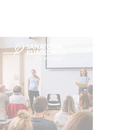
adresa:
Hýlov 24, 742 84 Klimkovice
(Moravskoslezský kraj)
PARTNER AKCE: