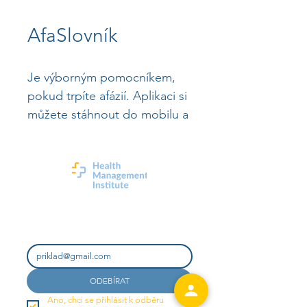
AfaSlovník
Je výborným pomocníkem, 
pokud trpíte afázií. Aplikaci si 
můžete stáhnout do mobilu a 
kdykoliv zábavnou formou 
procvičovat řeč. | 
Eliška
AfaSlovník najdete na této 
stránce: 
https://afaslovnik.cz/
info@hm-institute.org​
Zadejte e-mail a odebírejte novinky!
ODEBÍRAT
Ano, chci se přihlásit k odběru 