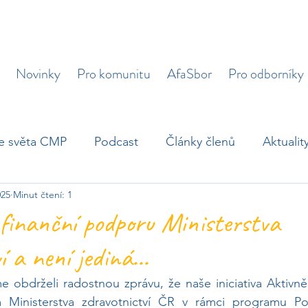
Novinky
Pro komunitu
AfaSbor
Pro odborníky
e světa CMP
Podcast
Články členů
Aktualit
025
Minut čtení: 1
nky
Zajímavosti
Aktivně po mrtvici
 finanční podporu Ministerstva
 a není jediná...
obdrželi radostnou zprávu, že naše iniciativa Aktivně 
Ministerstva zdravotnictví ČR v rámci programu Pod