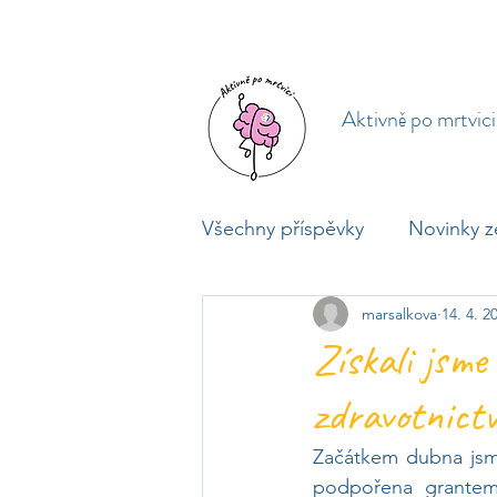
Aktivně po mrtvici
Všechny příspěvky
Novinky z
marsalkova
14. 4. 2
Mediální výstupy
Pozvá
Získali jsme
zdravotnictví
Začátkem dubna jsme 
podpořena grantem 