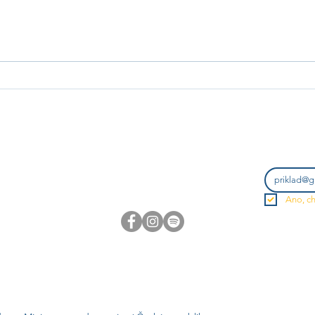
Rehabilitace netradičně: Jak nám
Páté s
bazální stimulace, masáže a akupresura
rozlou
vrací kontakt s vlastním tělem
Zadejte e-ma
info@hm-institute.org​
Ano, ch
no
©2025 Health Management Institute
Zásady