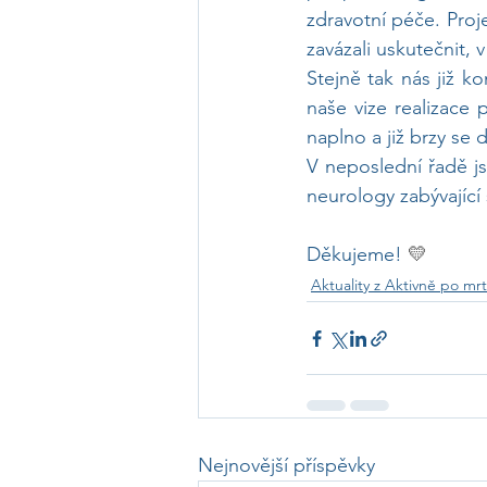
zdravotní péče. Proje
zavázali uskutečnit, 
Stejně tak nás již k
naše vize realizace 
naplno a již brzy se d
V neposlední řadě js
neurology zabývajíc
Děkujeme! 
💛
Aktuality z Aktivně po mrt
Nejnovější příspěvky