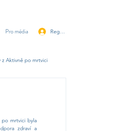
Pro média
Registrace / Přihlášení
y z Aktivně po mrtvici
po mrtvici byla 
pora zdraví a 