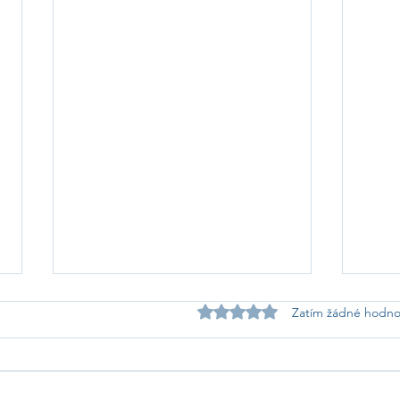
Hodnoceno 0 z 5 hvězdiček.
Zatím žádné hodno