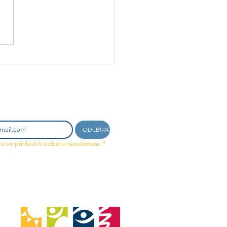
etkání AfaSboru: nové písně a
čení před letní pauzou
il a odebírejte novinky!
ODEBÍRAT
ci se přihlásit k odběru newsletteru.
*
 ochrany osobních údajů