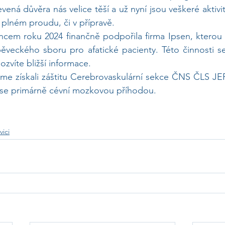
vená důvěra nás velice těší a už nyní jsou veškeré aktivit
v plném proudu, či v přípravě.
oncem roku 2024 finančně podpořila firma Ipsen, kterou 
pěveckého sboru pro afatické pacienty. Této činnosti s
ozvíte bližší informace. 
me získali záštitu Cerebrovaskulární sekce ČNS ČLS JEP,
í se primárně cévní mozkovou příhodou. 
vici