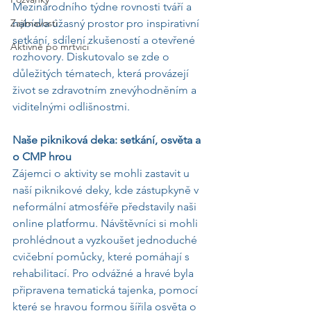
Mezinárodního týdne rovnosti tváří a 
Zajímavosti
nabídla úžasný prostor pro inspirativní 
setkání, sdílení zkušeností a otevřené 
Aktivně po mrtvici
rozhovory. Diskutovalo se zde o 
důležitých tématech, která provázejí 
život se zdravotním znevýhodněním a 
viditelnými odlišnostmi.
Naše pikniková deka: setkání, osvěta a 
o CMP hrou
Zájemci o aktivity se mohli zastavit u 
naší piknikové deky, kde zástupkyně v 
neformální atmosféře představily naši 
online platformu. Návštěvníci si mohli 
prohlédnout a vyzkoušet jednoduché 
cvičební pomůcky, které pomáhají s 
rehabilitací. Pro odvážné a hravé byla 
připravena tematická tajenka, pomocí 
které se hravou formou šířila osvěta o 