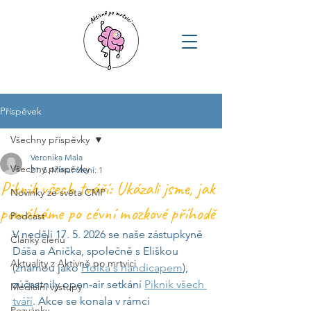
Příspěvek
Všechny příspěvky
Veronika Mala
Všechny příspěvky
21. 5.
Minut čtení: 1
Piknik všech tváří: Ukázali jsme, jak
Novinky ze světa CMP
pomáháme po cévní mozkové příhodě
Podcast
V neděli 17. 5. 2026 se naše zástupkyně 
Články členů
Dáša a Anička, společně s Eliškou 
Aktuality z Aktivně po mrtvici
(známou jako 
Holka s handicapem
), 
zúčastnily open-air setkání 
Piknik všech 
Mediální výstupy
tváří
. Akce se konala v rámci 
Pozvánky