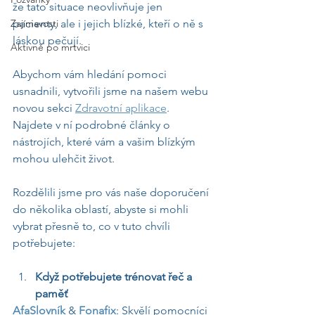
že tato situace neovlivňuje jen 
Zajímavosti
pacienty, ale i jejich blízké, kteří o ně s 
láskou pečují.
Aktivně po mrtvici
Abychom vám hledání pomoci 
usnadnili, vytvořili jsme na našem webu 
novou sekci 
Zdravotní aplikace
. 
Najdete v ní podrobné články o 
nástrojích, které vám a vašim blízkým 
mohou ulehčit život.
Rozdělili jsme pro vás naše doporučení 
do několika oblastí, abyste si mohli 
vybrat přesně to, co v tuto chvíli 
potřebujete:
Když potřebujete trénovat řeč a 
paměť
AfaSlovník
 & 
Fonafix
: Skvělí pomocníci 