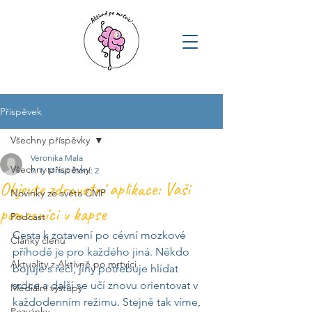
Příspěvek
Všechny příspěvky
Veronika Mala
Všechny příspěvky
9. 1.
Minut čtení: 2
Objevte zdravotní aplikace: Vaši
Novinky ze světa CMP
pomocníci v kapse
Podcast
Cesta k zotavení po cévní mozkové 
Články členů
příhodě je pro každého jiná. Někdo 
Aktuality z Aktivně po mrtvici
bojuje s řečí, jiný potřebuje hlídat 
srdce a další se učí znovu orientovat v 
Mediální výstupy
každodenním režimu. Stejně tak víme, 
Pozvánky