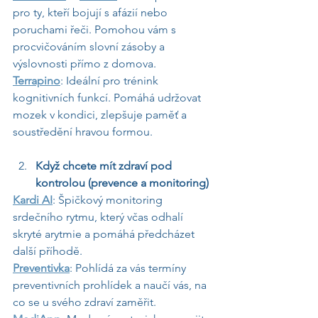
pro ty, kteří bojují s afázií nebo 
poruchami řeči. Pomohou vám s 
procvičováním slovní zásoby a 
výslovnosti přímo z domova.
Terrapino
: Ideální pro trénink 
kognitivních funkcí. Pomáhá udržovat 
mozek v kondici, zlepšuje paměť a 
soustředění hravou formou.
Když chcete mít zdraví pod 
kontrolou (prevence a monitoring)
Kardi AI
: Špičkový monitoring 
srdečního rytmu, který včas odhalí 
skryté arytmie a pomáhá předcházet 
další příhodě.
Preventivka
: Pohlídá za vás termíny 
preventivních prohlídek a naučí vás, na 
co se u svého zdraví zaměřit.