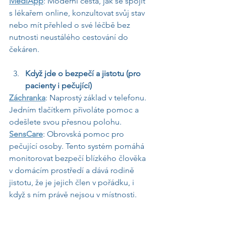
MediApp
: Moderní cesta, jak se spojit 
s lékařem online, konzultovat svůj stav 
nebo mít přehled o své léčbě bez 
nutnosti neustálého cestování do 
čekáren.
Když jde o bezpečí a jistotu (pro 
pacienty i pečující)
Záchranka
: Naprostý základ v telefonu. 
Jedním tlačítkem přivoláte pomoc a 
odešlete svou přesnou polohu.
SensCare
: Obrovská pomoc pro 
pečující osoby. Tento systém pomáhá 
monitorovat bezpečí blízkého člověka 
v domácím prostředí a dává rodině 
jistotu, že je jejich člen v pořádku, i 
když s ním právě nejsou v místnosti.