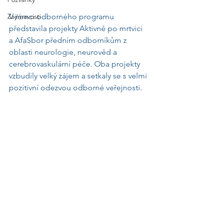
Zajímavosti
V rámci odborného programu 
představila projekty Aktivně po mrtvici 
a AfaSbor předním odborníkům z 
oblasti neurologie, neurověd a 
cerebrovaskulární péče. Oba projekty 
vzbudily velký zájem a setkaly se s velmi 
pozitivní odezvou odborné veřejnosti.