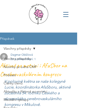
Příspěvek
Všechny příspěvky
Dagmar Obšilová
Všechny příspěvky
23. 6.
Minut čtení: 1
Aktivně po mrtvici i AfaSbor na
Novinky ze světa CMP
Cerebrovaskulárním kongresu
Podcast
V polovině května se naše kolegyně 
Články členů
Lucie, koordinátorka AfaSboru, aktivně 
Aktuality z Aktivně po mrtvici
zúčastnila 54. ročníku Českého a 
slovenského cerebrovaskulárního 
Mediální výstupy
kongresu v Mikulově.
Pozvánky