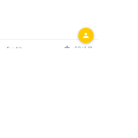
Komentáře
0.0 / 5 (0)
Komentovat a hodnotit...
Byli jsme u toho: Aktivně po mrtvici na
konferenci ERGO Aktiv
info@hm-institute.org​
Zadejte e-mail a odebírejte novinky!